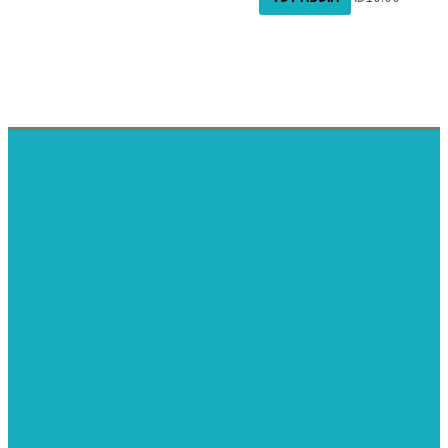
דף הבית
אודותינו
ערכות חגים
שיקי קיט פרטי
שיקי קיט סיטונאי
בית מארח
סרטונים