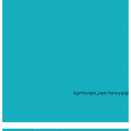
ערכות צביעה
מקרמה וצמר
צבעים
כני ציור
מכחולים ומברשות
04-8344424
s_10@netvision.net.il
קניון עזריאלי חיפה, משה פלימן 4
צור קשר
הצהרת נגישות