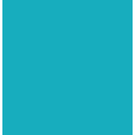
מומלצים לילדים
משרביות
יציקות פוליאסטר
רישום וציור
מוצרי עץ
פיסול ויציקה
קנווסים
מתנות קטנות
רקמות וגובלנים