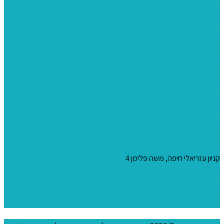
ערכות צביעה
מקרמה וצמר
צבעים
כני ציור
מכחולים ומברשות
04-8344424
s_10@netvision.net.il
קניון עזריאלי חיפה, משה פלימן 4
צור קשר
הצהרת נגישות