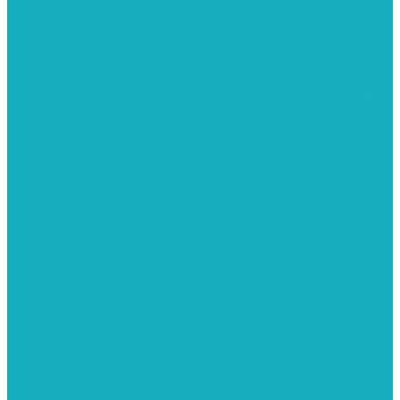
מומלצים לילדים
משרביות
יציקות פוליאסטר
רישום וציור
מוצרי עץ
פיסול ויציקה
קנווסים
מתנות קטנות
רקמות וגובלנים