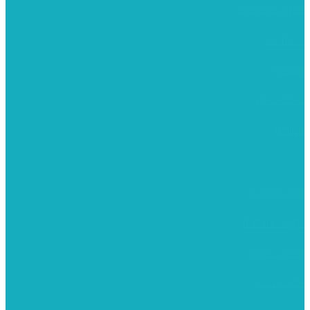
יציקות פוליאסטר
רישום וציור
מוצרי עץ
פיסול ויציקה
קנווסים
מתנות קטנות
רקמות וגובלנים
ערכות צביעה
מקרמה וצמר