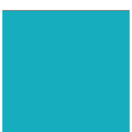
דף הבית
אודותינו
ערכות חגים
שיקי קיט פרטי
שיקי קיט סיטונאי
בית מארח
סרטונים
מומלצים לילדים
משרביות