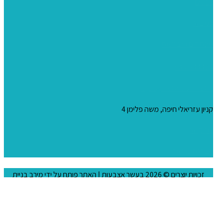
צבעים
כני ציור
מכחולים ומברשות
04-8344424
s_10@netvision.net.il
קניון עזריאלי חיפה, משה פלימן 4
צור קשר
הצהרת נגישות
זכויות יוצרים © 2026
בעשר אצבעות
| האתר פותח על ידי
מירב בניית
אתרים