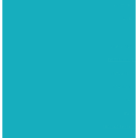
פיסול ויציקה
קנווסים
מתנות קטנות
רקמות וגובלנים
ערכות צביעה
מקרמה וצמר
צבעים
כני ציור
מכחולים ומברשות