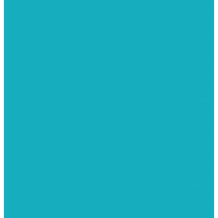
ערכות חגים
שיקי קיט פרטי
שיקי קיט סיטונאי
בית מארח
סרטונים
מומלצים לילדים
משרביות
יציקות פוליאסטר
רישום וציור
מוצרי עץ