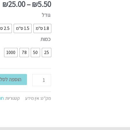
צבעים
₪
25.00
–
₪
5.50
גודל
1.8 ס"מ
1.5 ס"מ
2.5 ס"מ
כמות
1000
78
50
25
הוספה לסל
מק"ט:
אין מידע
קטגוריות:
חומ