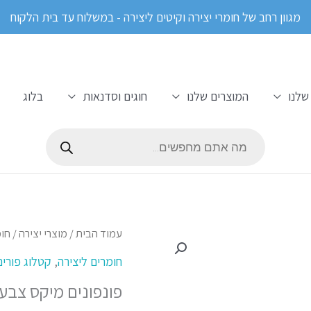
מגוון רחב של חומרי יצירה וקיטים ליצירה - במשלוח עד בית הלקוח
שלנו
המוצרים שלנו
חוגים וסדנאות
בלוג
Products
search
ט
כמות
עמוד הבית
/
מוצרי יצירה
/
חומ
מ
של
חומרים ליצירה
,
קטלוג פורים
פונפונים
פונפונים מיקס צבע
ע
מיקס