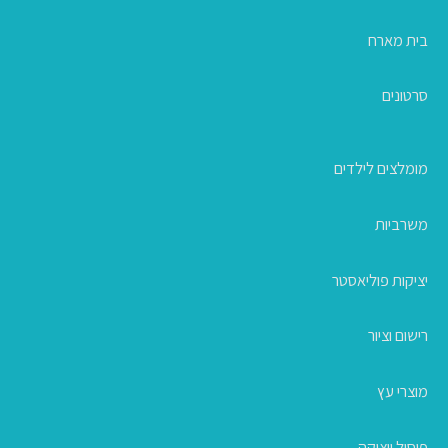
בית מארח
סרטונים
מומלצים לילדים
משרביות
יציקות פוליאסטר
רישום וציור
מוצרי עץ
פיסול ויציקה