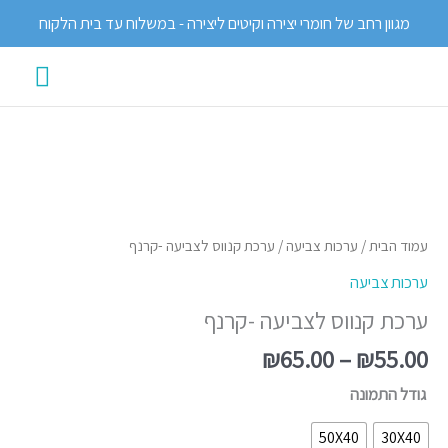
ילוג
מגוון רחב של חומרי יצירה וקיטים ליצירה - במשלוח עד בית הלקוח
תוכן
תפרי
ראשי
טווח
כמות
מחירים:
של
ערכת
עמוד הבית
/
ערכות צביעה
/ ערכת קנווס לצביעה -קרנף
עד
קנווס
ערכות צביעה
לצביעה
ערכת קנווס לצביעה -קרנף
-
קרנף
₪
65.00
–
₪
55.00
גודל התמונה
50X40
30X40