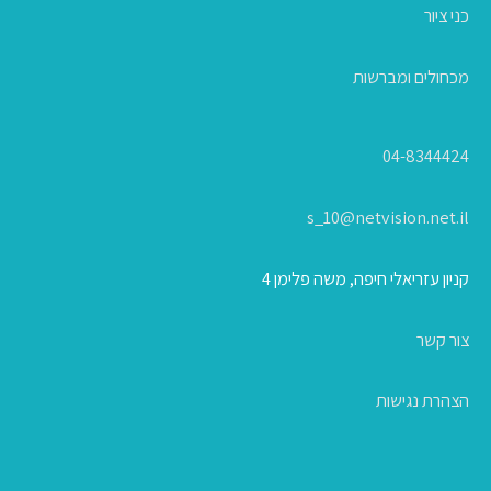
כני ציור
מכחולים ומברשות
04-8344424
s_10@netvision.net.il
קניון עזריאלי חיפה, משה פלימן 4
צור קשר
הצהרת נגישות