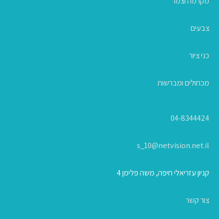
מקרמה וצמר
צבעים
כני ציור
מכחולים ומברשות
04-8344424
s_10@netvision.net.il
קניון עזריאלי חיפה, משה פלימן 4
צור קשר