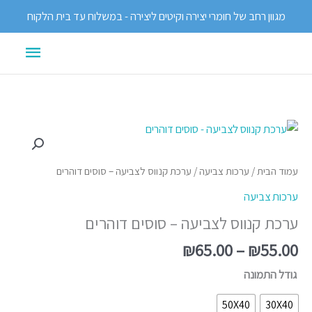
ילוג
מגוון רחב של חומרי יצירה וקיטים ליצירה - במשלוח עד בית הלקוח
תוכן
תפריט
ראשי
טווח
כמות
מחירים:
של
ערכת
עמוד הבית
/
ערכות צביעה
/ ערכת קנווס לצביעה – סוסים דוהרים
עד
קנווס
ערכות צביעה
לצביעה
ערכת קנווס לצביעה – סוסים דוהרים
-
סוסים
₪
65.00
–
₪
55.00
דוהרים
גודל התמונה
50X40
30X40