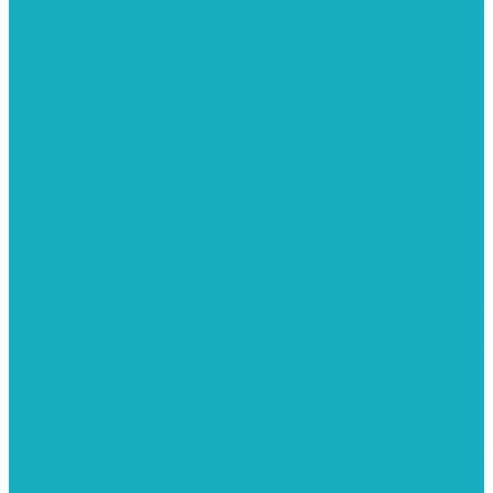
רישום וציור
מוצרי עץ
פיסול ויציקה
קנווסים
מתנות קטנות
רקמות וגובלנים
ערכות צביעה
מקרמה וצמר
צבעים