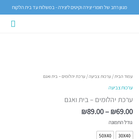
ילוג
מגוון רחב של חומרי יצירה וקיטים ליצירה - במשלוח עד בית הלקוח
תוכן
תפרי
ראשי
טווח
כמות
מחירים:
של
ערכת
עמוד הבית
/
ערכות צביעה
/ ערכת יהלומים – בית ואגם
עד
יהלומים
ערכות צביעה
-
ערכת יהלומים – בית ואגם
בית
ואגם
₪
89.00
–
₪
69.00
גודל התמונה
50X40
30X40