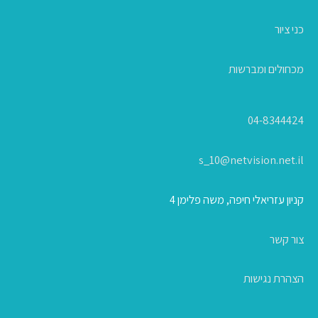
כני ציור
מכחולים ומברשות
04-8344424
s_10@netvision.net.il
קניון עזריאלי חיפה, משה פלימן 4
צור קשר
הצהרת נגישות