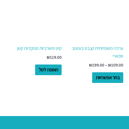
יש
עד
מספר
סוגים.
ניתן
לבחור
את
ערכה משפחתית קנבס בעיצוב
קיט משרביות מנוקדות קטן
האפשרויות
ספארי
₪
119.00
בעמוד
₪
199.00
–
₪
109.00
המוצר
הוספה לסל
בחר אפשרויות