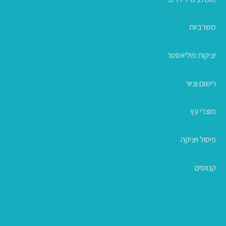
משרביות
יציקות פוליאסטר
רישום וציור
מוצרי עץ
פיסול ויציקה
קנווסים