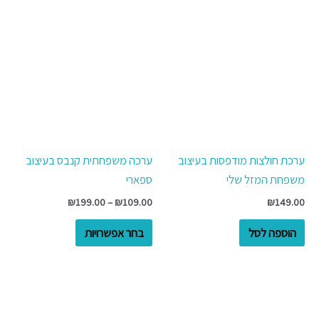
טווח
למוצר
מחירים:
זה
יש
עד
מספר
סוגים.
ניתן
לבחור
את
ערכת חולצות מודפסות בעיצוב
ערכה משפחתית קנבס בעיצוב
האפשרויות
משפחת המזל שלי
ספארי
בעמוד
₪
199.00
–
₪
109.00
₪
149.00
המוצר
הוספה לסל
בחר אפשרויות
טווח
למוצר
מחירים:
זה