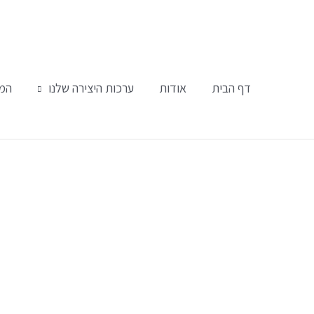
ילוג
תוכן
דף הבית
אודות
ערכות היצירה שלנו
המו
כמות
של
סקטשבוק
80
דפים