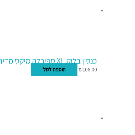
כנסון בלוק XL ספירלה מיקס מדיה A3 30 דפים 300 גרם
106.00
₪
הוספה לסל