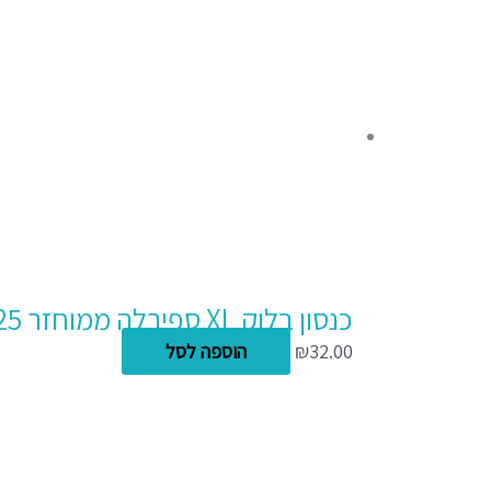
כנסון בלוק XL ספירלה ממוחזר A5 25 דפים 160 גרם
32.00
₪
הוספה לסל