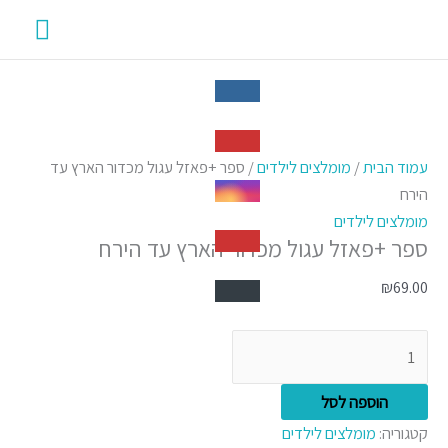
ילוג
תפרי
תוכן
ראשי
כמות
של
עמוד הבית
/
מומלצים לילדים
/ ספר +פאזל עגול מכדור הארץ עד
ספר
הירח
+פאזל
מומלצים לילדים
ספר +פאזל עגול מכדור הארץ עד הירח
עגול
מכדור
₪
69.00
הארץ
עד
הירח
הוספה לסל
קטגוריה:
מומלצים לילדים