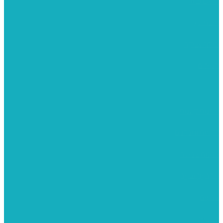
רישום וציור
מוצרי עץ
פיסול ויציקה
קנווסים
מתנות קטנות
רקמות וגובלנים
ערכות צביעה
מקרמה וצמר
צבעים
כני ציור