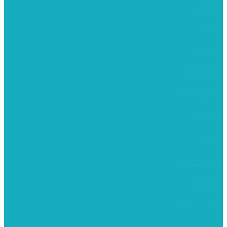
דף הבית
אודותינו
ערכות חגים
שיקי קיט פרטי
שיקי קיט סיטונאי
בית מארח
סרטונים
מומלצים לילדים
משרביות
יציקות פוליאסטר