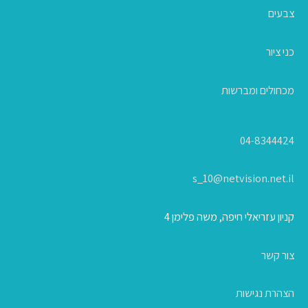
צבעים
כני ציור
מכחולים ומברשות
04-8344424
s_10@netvision.net.il
קניון עזריאלי חיפה, משה פלימן 4
צור קשר
הצהרת נגישות