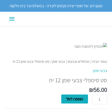
ילוג
מגוון רחב של חומרי יצירה וקיטים ליצירה - במשלוח עד בית הלקוח
תוכן
תפריט
ראשי
כמות
של
סט
עמוד הבית
/
מכחולים וצבעים
/
צבעי שמן
/ סט סימפלי צבעי שמן 12 יח
סימפלי
צבעי שמן
צבעי
סט סימפלי צבעי שמן 12 יח
שמן
12
₪
56.00
יח
הוספה לסל