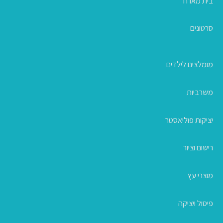
בית מארח
סרטונים
מומלצים לילדים
משרביות
יציקות פוליאסטר
רישום וציור
מוצרי עץ
פיסול ויציקה