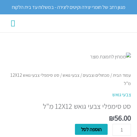
ילוג
מגוון רחב של חומרי יצירה וקיטים ליצירה - במשלוח עד בית הלקוח
תוכן
תפרי
ראשי
כמות
של
סט
עמוד הבית
/
מכחולים וצבעים
/
צבעי גואש
/ סט סימפלי צבעי גואש 12X12
סימפלי
מ"ל
צבעי
צבעי גואש
גואש
סט סימפלי צבעי גואש 12X12 מ"ל
12X12
מ"ל
₪
56.00
הוספה לסל