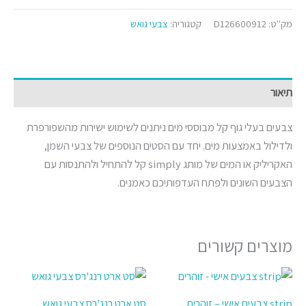
מק"ט:
D126600912
קטגוריה:
צבעי גואש
תיאור
צבעים בעלי גוף קל מבוססי מים ניתנים לשימוש ישירות מהשפורפרת
ולדילול באמצעות מים. יחד עם הסטים הנוספים של צבעי השמן,
האקריליק או המים של מותג simply קל להתחיל ולהתנסות עם
הצבעים השונים ולפתח העדפותיכם כאמנים.
מוצרים קשורים
strip צבעים אישי – זוהרים
סט ארט רנג'רס צבעי גואש