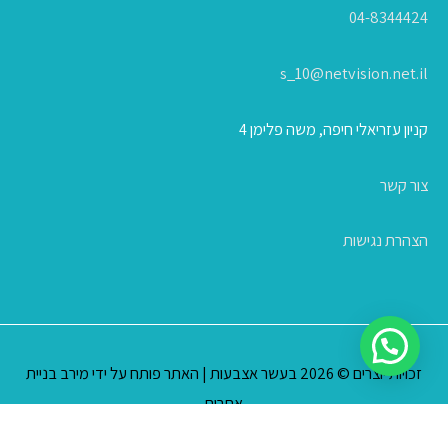
04-8344424
s_10@netvision.net.il
קניון עזריאלי חיפה, משה פלימן 4
צור קשר
הצהרת נגישות
זכויות יוצרים © 2026
בעשר אצבעות
| האתר פותח על ידי
מירב בניית
אתרים