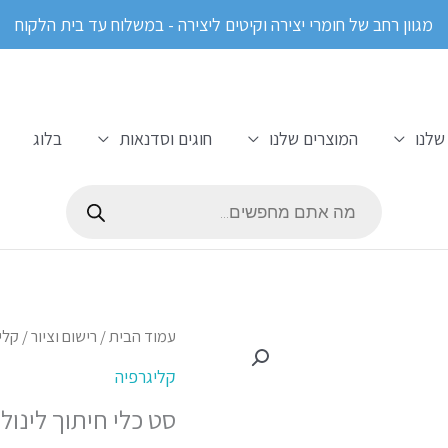
מגוון רחב של חומרי יצירה וקיטים ליצירה - במשלוח עד בית הלקוח
שלנו
המוצרים שלנו
חוגים וסדנאות
בלוג
Products
search
כמות
עמוד הבית
/
רישום וציור
/
קלי
של
קליגרפיה
סט
סט כלי חיתוך לינול
כלי