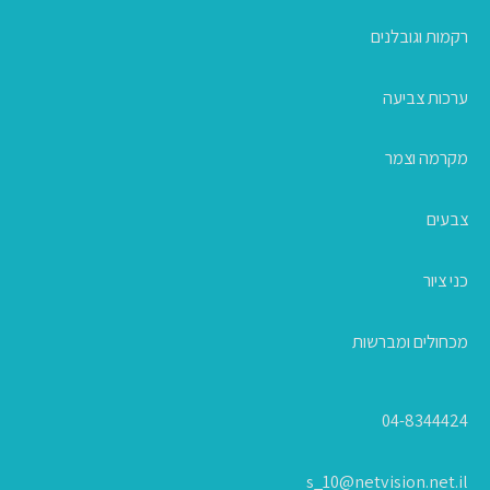
רקמות וגובלנים
ערכות צביעה
מקרמה וצמר
צבעים
כני ציור
מכחולים ומברשות
04-8344424
s_10@netvision.net.il