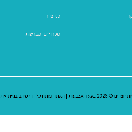
קה
כני ציור
מכחולים ומברשות
ת יוצרים © 2026
בעשר אצבעות
| האתר פותח על ידי
מירב בניית אתר