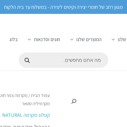
מגוון רחב של חומרי יצירה וקיטים ליצירה - במשלוח עד בית הלקוח
שלנו
המוצרים שלנו
חוגים וסדנאות
בלוג
Products
search
כמות
עמוד הבית
/
מקרמה צמר חוט
של
מקרמיליה סטאר
נטורל
קטלוג מקרמה NATURAL
מקרמה
נטורל מקרמה מקר