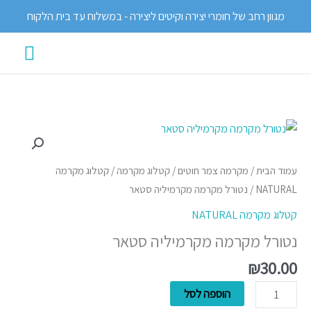
ילוג
מגוון רחב של חומרי יצירה וקיטים ליצירה - במשלוח עד בית הלקוח
תוכן
תפרי
ראשי
כמות
של
נטורל
עמוד הבית
/
מקרמה צמר חוטים
/
קטלוג מקרמה
/
קטלוג מקרמה
מקרמה
NATURAL
/ נטורל מקרמה מקרמיליה סטאר
מקרמיליה
קטלוג מקרמה NATURAL
סטאר
נטורל מקרמה מקרמיליה סטאר
₪
30.00
הוספה לסל