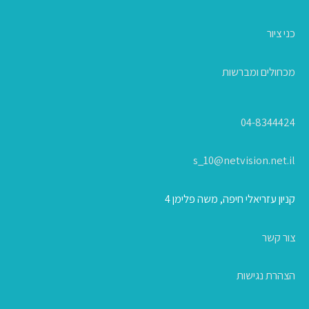
כני ציור
מכחולים ומברשות
04-8344424
s_10@netvision.net.il
קניון עזריאלי חיפה, משה פלימן 4
צור קשר
הצהרת נגישות