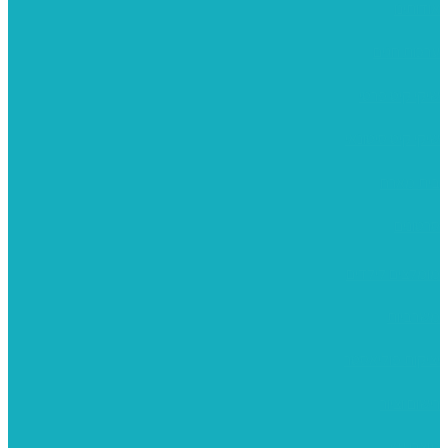
אודותינו
ערכות חגים
שיקי קיט פרטי
שיקי קיט סיטונאי
בית מארח
סרטונים
מומלצים לילדים
משרביות
יציקות פוליאסטר
רישום וציור
מוצרי עץ