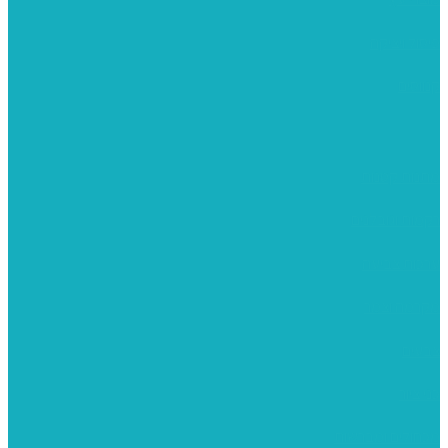
פיסול ויציקה
קנווסים
מתנות קטנות
רקמות וגובלנים
ערכות צביעה
מקרמה וצמר
צבעים
כני ציור
מכחולים ומברשות