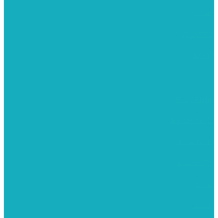
מוצרי עץ
פיסול ויציקה
קנווסים
מתנות קטנות
רקמות וגובלנים
ערכות צביעה
מקרמה וצמר
צבעים
כני ציור