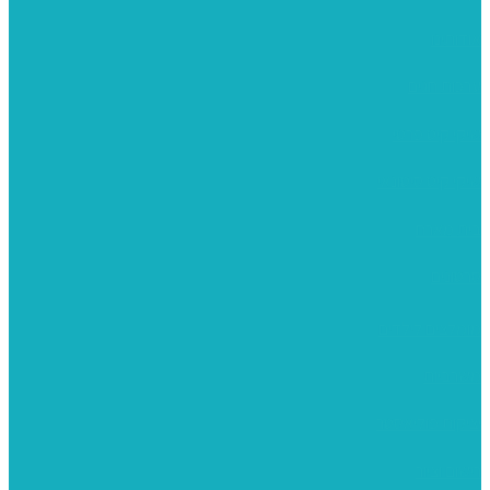
אודותינו
ערכות חגים
שיקי קיט פרטי
שיקי קיט סיטונאי
בית מארח
סרטונים
מומלצים לילדים
משרביות
יציקות פוליאסטר
רישום וציור