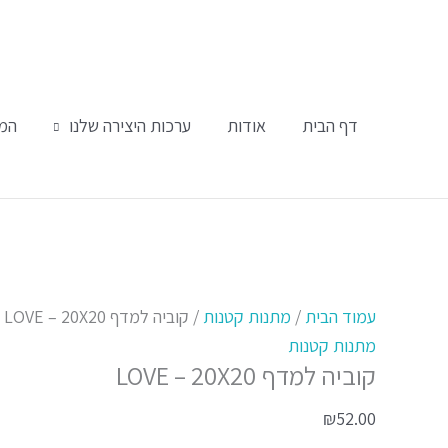
ילוג
תוכן
דף הבית
אודות
ערכות היצירה שלנו
המו
כמות
למוצר
של
זה
עמוד הבית
/
מתנות קטנות
/ קוביה למדף LOVE – 20X20
קוביה
יש
מתנות קטנות
קוביה למדף LOVE – 20X20
למדף
מספר
LOVE
סוגים.
₪
52.00
-
ניתן