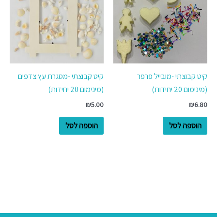
קיט קבוצתי -מובייל פרפר
קיט קבוצתי -מסגרת עץ צדפים
(מינימום 20 יחידות)
(מינימום 20 יחידות)
₪
5.00
₪
6.80
הוספה לסל
הוספה לסל