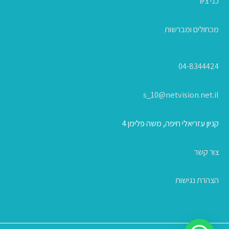
כני ציור
מכחולים ומברשות
04-8344424
s_10@netvision.net.il
קניון עזריאלי חיפה, משה פלימן 4
צור קשר
הצהרת נגישות