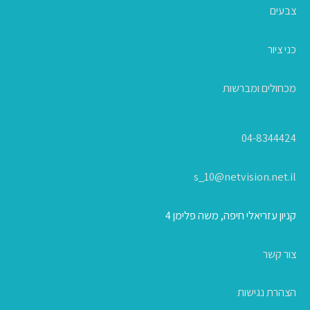
צבעים
כני ציור
מכחולים ומברשות
04-8344424
s_10@netvision.net.il
קניון עזריאלי חיפה, משה פלימן 4
צור קשר
הצהרת נגישות