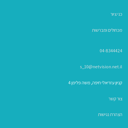
כני ציור
מכחולים ומברשות
04-8344424
s_10@netvision.net.il
קניון עזריאלי חיפה, משה פלימן 4
צור קשר
הצהרת נגישות