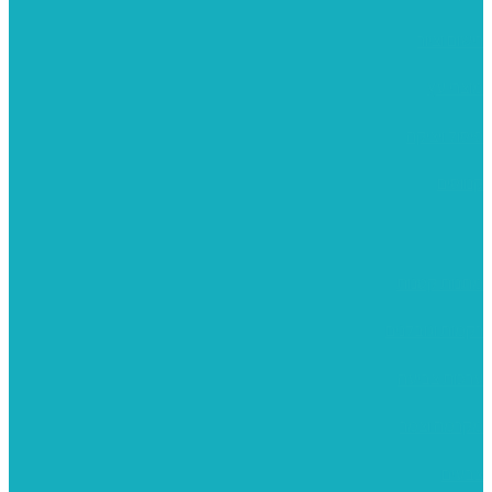
רישום וציור
מוצרי עץ
פיסול ויציקה
קנווסים
מתנות קטנות
רקמות וגובלנים
ערכות צביעה
מקרמה וצמר
צבעים