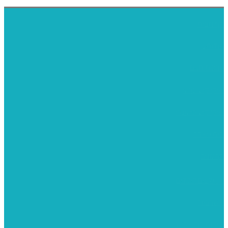
דף הבית
אודותינו
ערכות חגים
שיקי קיט פרטי
שיקי קיט סיטונאי
בית מארח
סרטונים
מומלצים לילדים
משרביות
יציקות פוליאסטר