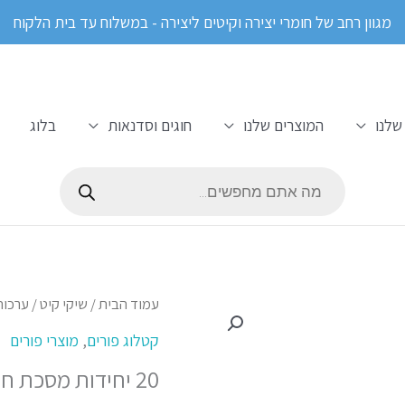
מגוון רחב של חומרי יצירה וקיטים ליצירה - במשלוח עד בית הלקוח
שלנו
המוצרים שלנו
חוגים וסדנאות
בלוג
Products
search
כמות
עמוד הבית
/
שיקי קיט
/
ערכות
של
קטלוג פורים
,
מוצרי פורים
20
20 יחידות מסכת חתול
יחידות