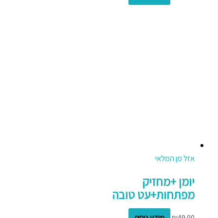
אזל מן המלאי
יומן +מחזיק
מפתחות+עט טובה
49.00
₪
מידע נוסף