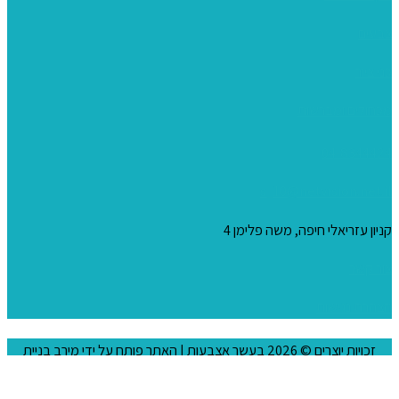
צבעים
כני ציור
מכחולים ומברשות
04-8344424
s_10@netvision.net.il
קניון עזריאלי חיפה, משה פלימן 4
צור קשר
הצהרת נגישות
זכויות יוצרים © 2026
בעשר אצבעות
| האתר פותח על ידי
מירב בניית
אתרים