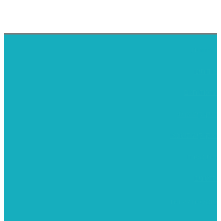
דף הבית
אודותינו
ערכות חגים
שיקי קיט פרטי
שיקי קיט סיטונאי
בית מארח
סרטונים
מומלצים לילדים