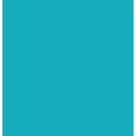
משרביות
יציקות פוליאסטר
רישום וציור
מוצרי עץ
פיסול ויציקה
קנווסים
מתנות קטנות
רקמות וגובלנים
ערכות צביעה
מקרמה וצמר