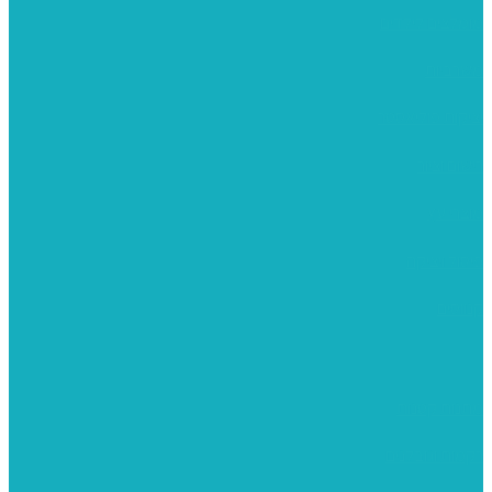
מומלצים לילדים
משרביות
יציקות פוליאסטר
רישום וציור
מוצרי עץ
פיסול ויציקה
קנווסים
מתנות קטנות
רקמות וגובלנים