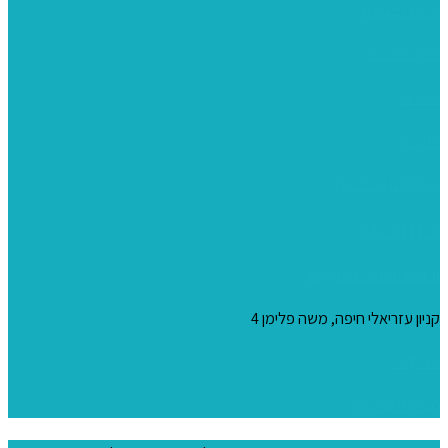
ערכות צביעה
מקרמה וצמר
צבעים
כני ציור
מכחולים ומברשות
04-8344424
s_10@netvision.net.il
קניון עזריאלי חיפה, משה פלימן 4
צור קשר
הצהרת נגישות