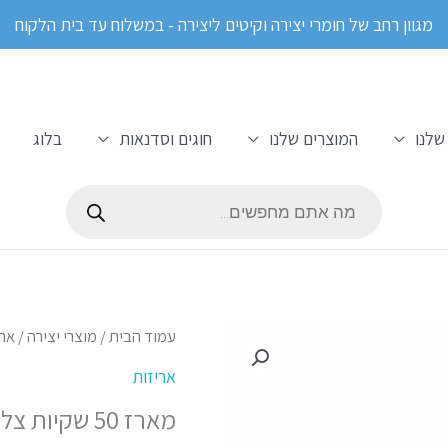
מגוון רחב של חומרי יצירה וקיטים ליצירה - במשלוח עד בית הלקוח
שלנו
המוצרים שלנו
חוגים וסדנאות
בלוג
Products
search
כמות
עמוד הבית
/
מוצרי יצירה
/
ארי
של
אריזות
מארז
מארז 50 שקיות צלופן מידה 35/45 ללא תליה
50