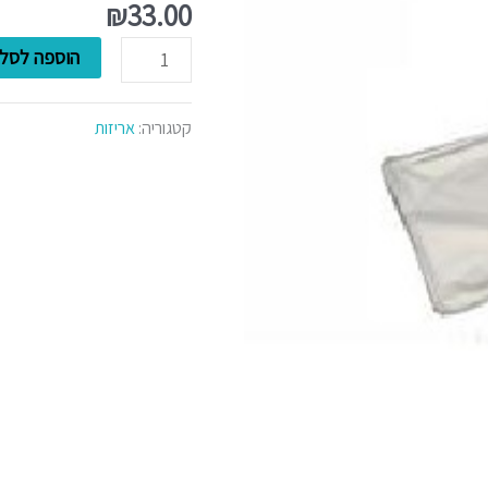
שקיות
₪
33.00
צלופן
הוספה לסל
מידה
35/45
קטגוריה:
אריזות
ללא
תליה