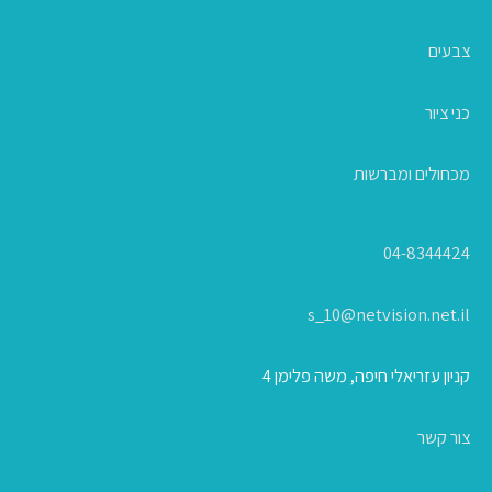
צבעים
כני ציור
מכחולים ומברשות
04-8344424
s_10@netvision.net.il
קניון עזריאלי חיפה, משה פלימן 4
צור קשר