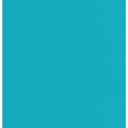
משרביות
יציקות פוליאסטר
רישום וציור
מוצרי עץ
פיסול ויציקה
קנווסים
מתנות קטנות
רקמות וגובלנים
ערכות צביעה