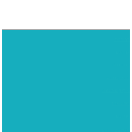
דף הבית
אודותינו
ערכות חגים
שיקי קיט פרטי
שיקי קיט סיטונאי
בית מארח
סרטונים
מומלצים לילדים