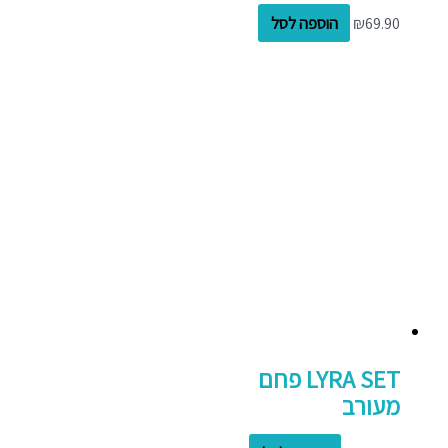
69.90
₪
הוספה לסל
LYRA SET פחם
מעורב