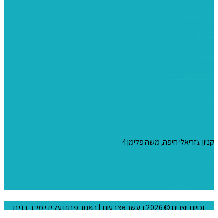
מקרמה וצמר
צבעים
כני ציור
מכחולים ומברשות
04-8344424
s_10@netvision.net.il
קניון עזריאלי חיפה, משה פלימן 4
צור קשר
הצהרת נגישות
זכויות יוצרים © 2026
בעשר אצבעות
| האתר פותח על ידי
מירב בניית