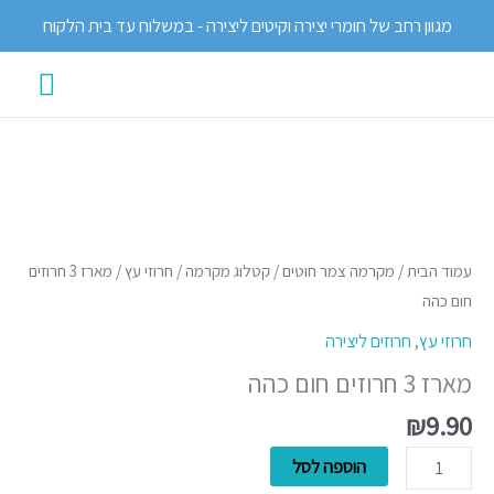
ילוג
מגוון רחב של חומרי יצירה וקיטים ליצירה - במשלוח עד בית הלקוח
תוכן
תפרי
ראשי
כמות
של
מארז
עמוד הבית
/
מקרמה צמר חוטים
/
קטלוג מקרמה
/
חרוזי עץ
/ מארז 3 חרוזים
3
חום כהה
חרוזים
חרוזי עץ
,
חרוזים ליצירה
חום
מארז 3 חרוזים חום כהה
כהה
₪
9.90
הוספה לסל