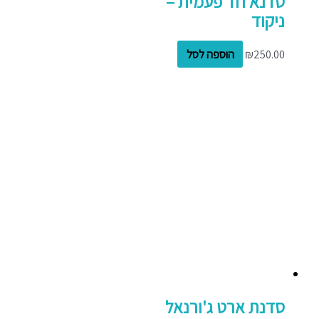
סדנא חד פעמית –
ניקוד
250.00
₪
הוספה לסל
סדנת ארט ג'ורנאל