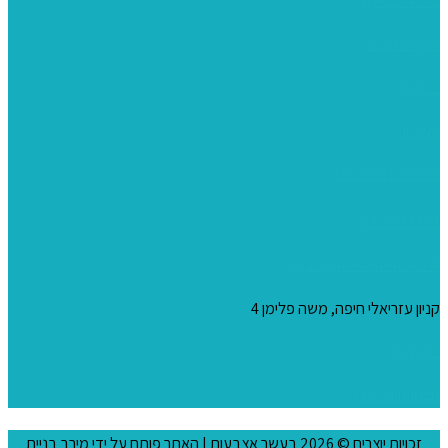
מקרמה וצמר
צבעים
כני ציור
מכחולים ומברשות
04-8344424
s_10@netvision.net.il
קניון עזריאלי חיפה, משה פלימן 4
צור קשר
הצהרת נגישות
זכויות יוצרים © 2026
בעשר אצבעות
| האתר פותח על ידי
מירב בניית