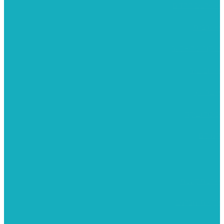
מומלצים לילדים
משרביות
יציקות פוליאסטר
רישום וציור
מוצרי עץ
פיסול ויציקה
קנווסים
מתנות קטנות
רקמות וגובלנים
ערכות צביעה