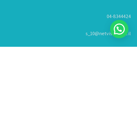
04-8344424
s_10@netvision.net.il
קניון עזריאלי חיפה, משה פלימן 4
צור קשר
הצהרת נגישות
זכויות יוצרים © 2026
בעשר אצבעות
| האתר פותח על ידי
מירב בניית
אתרים