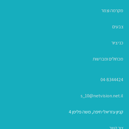
מקרמה וצמר
צבעים
כני ציור
מכחולים ומברשות
04-8344424
s_10@netvision.net.il
קניון עזריאלי חיפה, משה פלימן 4
צור קשר