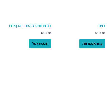
ניתן
לבחור
את
האפשרויות
דגים
צלחת חמסה קטנה – אבן אחת
בעמוד
₪
19.00
₪
13.90
המוצר
בחר אפשרויות
הוספה לסל
למוצר
זה
יש
מספר
סוגים.
ניתן
לבחור