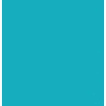
שיקי קיט סיטונאי
בית מארח
סרטונים
מומלצים לילדים
משרביות
יציקות פוליאסטר
רישום וציור
מוצרי עץ
פיסול ויציקה
קנווסים