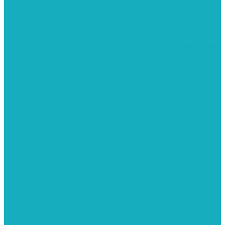
מתנות קטנות
רקמות וגובלנים
ערכות צביעה
מקרמה וצמר
צבעים
כני ציור
מכחולים ומברשות
04-8344424
s_10@netvision.net.il