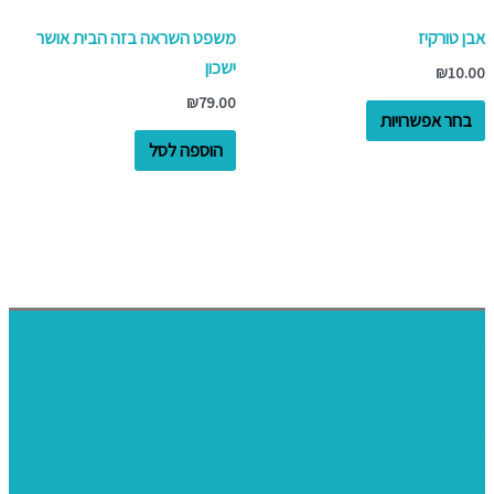
את
האפשרויות
אבן טורקיז
משפט השראה בזה הבית אושר
בעמוד
ישכון
₪
10.00
המוצר
₪
79.00
בחר אפשרויות
הוספה לסל
דף הבית
אודותינו
ערכות חגים
שיקי קיט פרטי