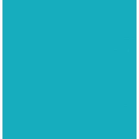
סרטונים
מומלצים לילדים
משרביות
יציקות פוליאסטר
רישום וציור
מוצרי עץ
פיסול ויציקה
קנווסים
מתנות קטנות