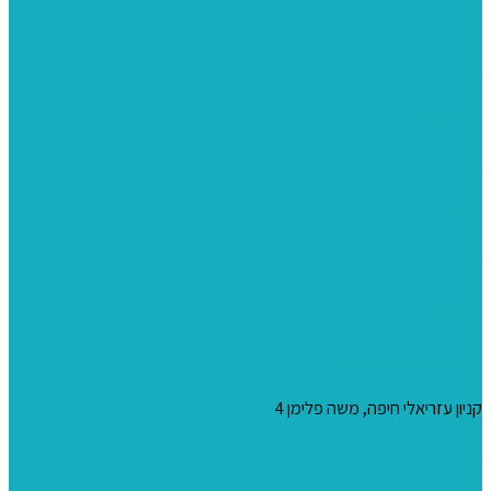
רקמות וגובלנים
ערכות צביעה
מקרמה וצמר
צבעים
כני ציור
מכחולים ומברשות
04-8344424
s_10@netvision.net.il
קניון עזריאלי חיפה, משה פלימן 4
צור קשר