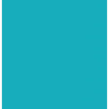
דף הבית
אודותינו
ערכות חגים
שיקי קיט פרטי
שיקי קיט סיטונאי
בית מארח
סרטונים
מומלצים לילדים
משרביות
יציקות פוליאסטר