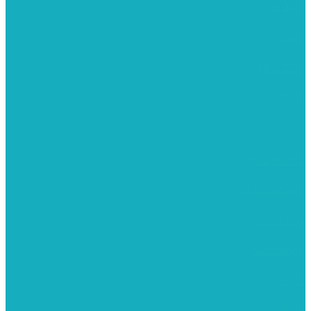
רישום וציור
מוצרי עץ
פיסול ויציקה
קנווסים
מתנות קטנות
רקמות וגובלנים
ערכות צביעה
מקרמה וצמר
צבעים
כני ציור