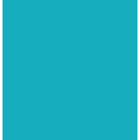
רישום וציור
מוצרי עץ
פיסול ויציקה
קנווסים
מתנות קטנות
רקמות וגובלנים
ערכות צביעה
מקרמה וצמר
צבעים