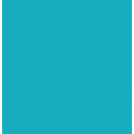
אודותינו
ערכות חגים
שיקי קיט פרטי
שיקי קיט סיטונאי
בית מארח
סרטונים
מומלצים לילדים
משרביות
יציקות פוליאסטר
רישום וציור