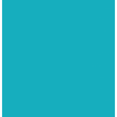
מוצרי עץ
פיסול ויציקה
קנווסים
מתנות קטנות
רקמות וגובלנים
ערכות צביעה
מקרמה וצמר
צבעים
כני ציור