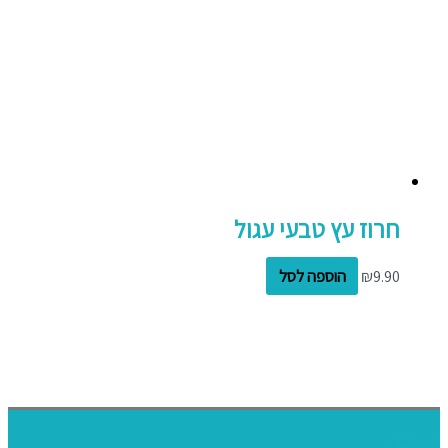
חרוז עץ טבעי עגול
9.90
₪
הוספה לסל
דף הבית