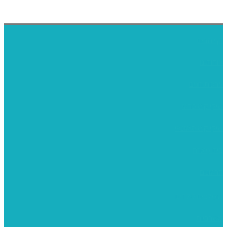
דף הבית
אודותינו
ערכות חגים
שיקי קיט פרטי
שיקי קיט סיטונאי
בית מארח
סרטונים
מומלצים לילדים
משרביות