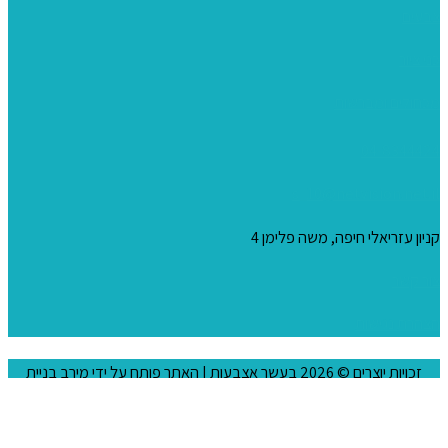
צבעים
כני ציור
מכחולים ומברשות
04-8344424
s_10@netvision.net.il
קניון עזריאלי חיפה, משה פלימן 4
צור קשר
הצהרת נגישות
זכויות יוצרים © 2026
בעשר אצבעות
| האתר פותח על ידי
מירב בניית
אתרים