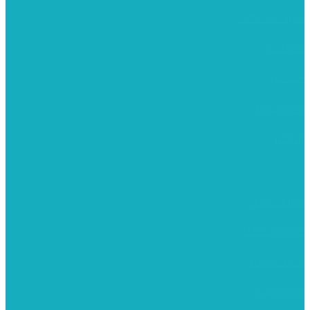
יציקות פוליאסטר
רישום וציור
מוצרי עץ
פיסול ויציקה
קנווסים
מתנות קטנות
רקמות וגובלנים
ערכות צביעה
מקרמה וצמר