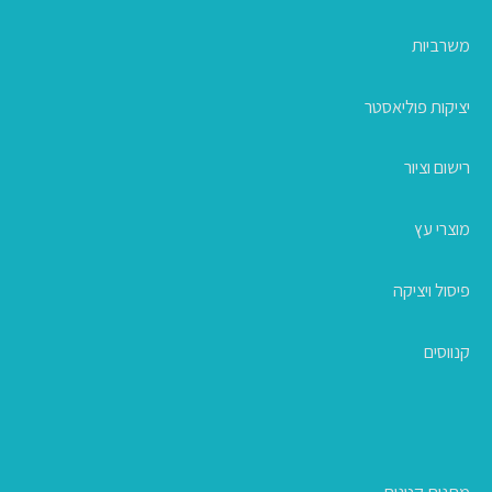
משרביות
יציקות פוליאסטר
רישום וציור
מוצרי עץ
פיסול ויציקה
קנווסים