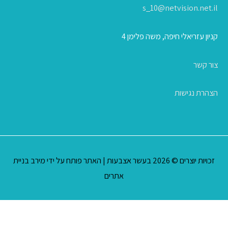
s_10@netvision.net.il
קניון עזריאלי חיפה, משה פלימן 4
צור קשר
הצהרת נגישות
זכויות יוצרים © 2026
בעשר אצבעות
| האתר פותח על ידי
מירב בניית
אתרים