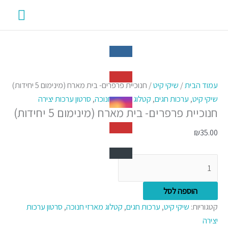
ילוג
תפרי
תוכן
ראשי
כמות
למוצר
טווח
למוצר
של
זה
מחירים:
זה
עמוד הבית
/
שיקי קיט
/ חנוכיית פרפרים- בית מארח (מינימום 5 יחידות)
חנוכיית
יש
יש
שיקי קיט
,
ערכות חגים
,
קטלוג מארזי חנוכה
,
סרטון ערכות יצירה
חנוכיית פרפרים- בית מארח (מינימום 5 יחידות)
פרפרים-
מספר
עד
מספר
בית
סוגים.
סוגים.
₪
35.00
מארח
ניתן
ניתן
(מינימום
לבחור
לבחור
5
את
את
יחידות)
האפשרויות
האפשרויות
הוספה לסל
בעמוד
בעמוד
קטגוריות:
שיקי קיט
,
ערכות חגים
,
קטלוג מארזי חנוכה
,
סרטון ערכות
המוצר
המוצר
יצירה