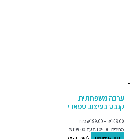
ערכה משפחתית
קנבס בעיצוב ספארי
109.00
₪
–
199.00
₪
טווח
מחירים: ⁦₪109.00⁩ עד ⁦₪199.00⁩
בחר אפשרויות
למוצר זה יש