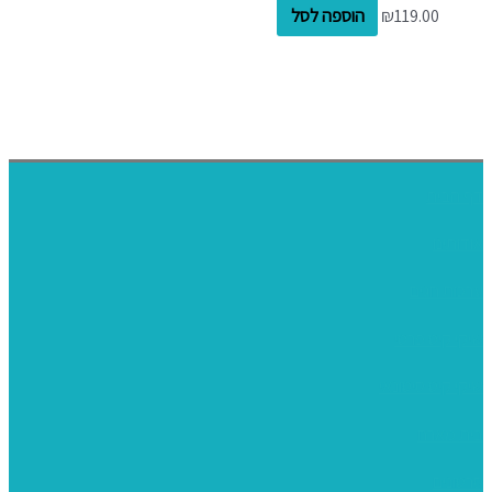
119.00
₪
הוספה לסל
דף הבית
אודותינו
ערכות חגים
שיקי קיט פרטי
שיקי קיט סיטונאי
בית מארח
סרטונים