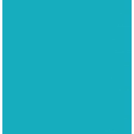
מומלצים לילדים
משרביות
יציקות פוליאסטר
רישום וציור
מוצרי עץ
פיסול ויציקה
קנווסים
מתנות קטנות
רקמות וגובלנים