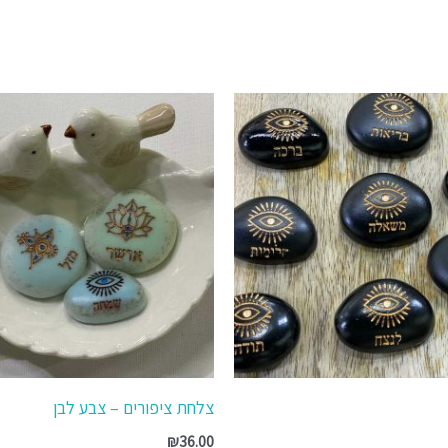
למוצר
זה
יש
מספר
סוגים.
ניתן
לבחור
את
האפשרויות
בעמוד
המוצר
צלחת ציפורים – צבע לבן
₪
36.00