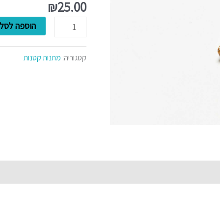
עבודת
₪
25.00
יד
הוספה לסל
7
ס"מ
קטגוריה:
מתנות קטנות