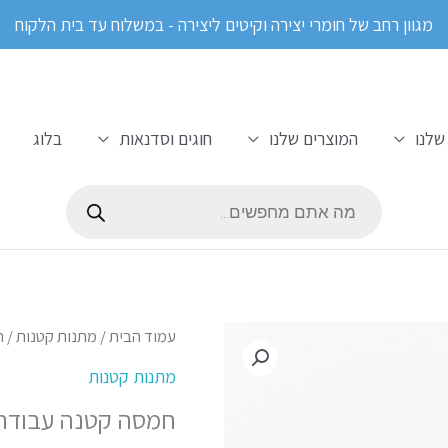
מגוון רחב של חומרי יצירה וקיטים ליצירה - במשלוח עד בית הלקוח
שלנו
המוצרים שלנו
חוגים וסדנאות
בלוג
Products
search
כמות
עמוד הבית
/
מתנות קטנות
/ ח
של
מתנות קטנות
חמסה
חמסה קטנה עבודת יד 7
קטנה