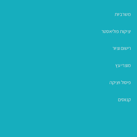
משרביות
יציקות פוליאסטר
רישום וציור
מוצרי עץ
פיסול ויציקה
קנווסים